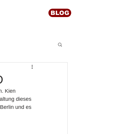
BLOG
re/further
D
n. Kien 
ltung dieses 
Berlin und es 